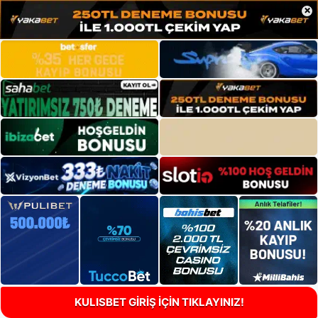
×
KULISBET GİRİŞ İÇİN TIKLAYINIZ!