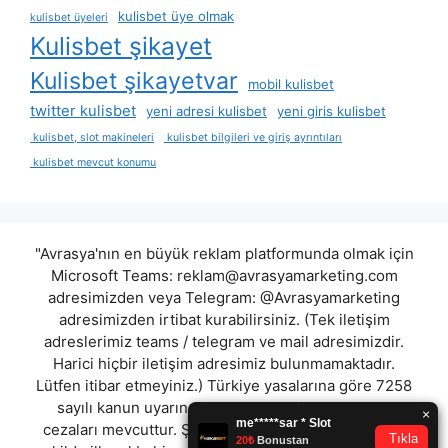
kulisbet üye olmak
kulisbet üyeleri
Kulisbet şikayet
Kulisbet şikayetvar
mobil kulisbet
twitter kulisbet
yeni adresi kulisbet
yeni giris kulisbet
kulisbet, slot makineleri
kulisbet bilgileri ve giriş ayrıntıları
kulisbet mevcut konumu
"Avrasya'nın en büyük reklam platformunda olmak için
Microsoft Teams:
reklam@avrasyamarketing.com
adresimizden veya Telegram: @Avrasyamarketing
adresimizden irtibat kurabilirsiniz. (Tek iletişim
adreslerimiz teams / telegram ve mail adresimizdir.
Harici hiçbir iletişim adresimiz bulunmamaktadır.
Lütfen itibar etmeyiniz.) Türkiye yasalarına göre 7258
sayılı kanun uyarınca yasa dışı bahis oynamanın
cezaları mevcuttur. Şu an bulunduğunuz site hiç bir