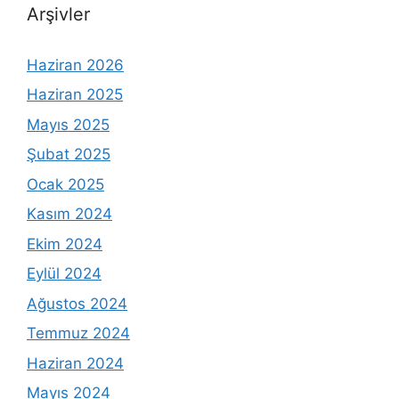
Arşivler
Haziran 2026
Haziran 2025
Mayıs 2025
Şubat 2025
Ocak 2025
Kasım 2024
Ekim 2024
Eylül 2024
Ağustos 2024
Temmuz 2024
Haziran 2024
Mayıs 2024