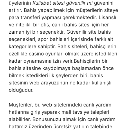
üyelerinin
Kulisbet sitesi güvenilir mi
güvenini
artırır. Bahis yapabilmek için müşterilerin siteye
para transferi yapması gerekmektedir. Lisanslı
ve nitelikli bir ofis, canlı bahis sitesi için her
zaman iyi bir seçenektir. Güvenilir site bahis
seçenekleri, spor bahisleri içerisinde farklı alt
kategorilere sahiptir. Bahis siteleri, bahisçilerin
özellikle casino oyunları olmak üzere istedikleri
kadar oynamasına izin verir.Bahisçilerin bir
bahis sitesine kaydolmaya başlamadan önce
bilmek istedikleri ilk şeylerden biri, bahis
sitesinin web arayüzünün ne kadar kullanışlı
olduğudur.
Müşteriler, bu web sitelerindeki canlı yardım
hatlarına giriş yaparak mali tavsiye talepleri
alabilirler. Bonusunuzu almak için canlı yardım
hattımız üzerinden ücretsiz yatırım talebinde