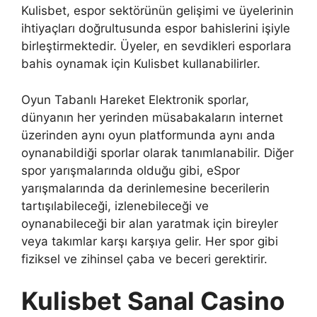
Kulisbet, espor sektörünün gelişimi ve üyelerinin
ihtiyaçları doğrultusunda espor bahislerini işiyle
birleştirmektedir. Üyeler, en sevdikleri esporlara
bahis oynamak için Kulisbet kullanabilirler.
Oyun Tabanlı Hareket Elektronik sporlar,
dünyanın her yerinden müsabakaların internet
üzerinden aynı oyun platformunda aynı anda
oynanabildiği sporlar olarak tanımlanabilir. Diğer
spor yarışmalarında olduğu gibi, eSpor
yarışmalarında da derinlemesine becerilerin
tartışılabileceği, izlenebileceği ve
oynanabileceği bir alan yaratmak için bireyler
veya takımlar karşı karşıya gelir. Her spor gibi
fiziksel ve zihinsel çaba ve beceri gerektirir.
Kulisbet Sanal Casino