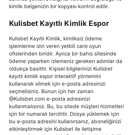
kimlik belgenizin bir kopyası kontrol edilir.
Kulisbet Kayıtlı Kimlik Espor
Kulisbet Kayıtlı Kimlik, kimliksiz ödeme
işlemlerine izin veren yetkili canlı oyun
ofislerinden biridir. Ayrıca bir bahis sitesinde
ödeme yaparken izlemeniz gereken adımlar da
oldukça basittir. Kişisel bilgilerinizi
Kulisbet
kayıtlı kimlik espor
interaktif yöntemini
kullanarak silmek için e-posta adresinizi
seçmelisiniz. Bunun için her zaman
@Kulisbet.com e-posta adresinizi
kullanmalısınız. Bu, bu sitede müşteri hizmetleri
için bir numaralı tercihtir. Dosya yüklemek için
bu e-posta adresini kullanırsanız, aboneliğinizi
etkinleştirmek için Kulisbet ile iletişime