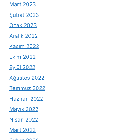
Mart 2023
Şubat 2023
Ocak 2023
Aralık 2022
Kasım 2022
Ekim 2022
Eylül 2022
Ağustos 2022
Temmuz 2022
Haziran 2022
Mayıs 2022
Nisan 2022
Mart 2022