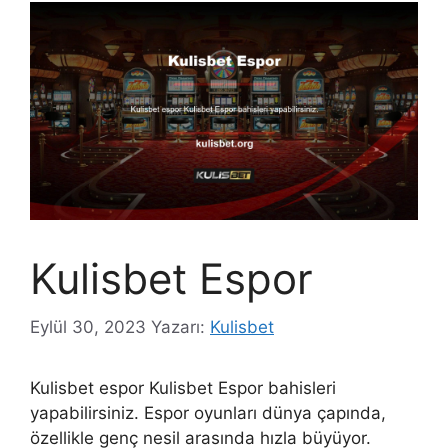
Kulisbet Espor
Eylül 30, 2023
Yazarı:
Kulisbet
Kulisbet espor Kulisbet Espor bahisleri
yapabilirsiniz. Espor oyunları dünya çapında,
özellikle genç nesil arasında hızla büyüyor.