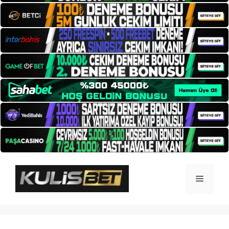
İçeriğe
atla
Menü