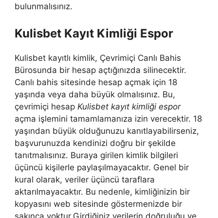
bulunmalısınız.
Kulisbet Kayıt Kimliği Espor
Kulisbet kayıtlı kimlik, Çevrimiçi Canlı Bahis
Bürosunda bir hesap açtığınızda silinecektir.
Canlı bahis sitesinde hesap açmak için 18
yaşında veya daha büyük olmalısınız. Bu,
çevrimiçi hesap
Kulisbet kayıt kimliği espor
açma işlemini tamamlamanıza izin verecektir. 18
yaşından büyük olduğunuzu kanıtlayabilirseniz,
başvurunuzda kendinizi doğru bir şekilde
tanıtmalısınız. Buraya girilen kimlik bilgileri
üçüncü kişilerle paylaşılmayacaktır. Genel bir
kural olarak, veriler üçüncü taraflara
aktarılmayacaktır. Bu nedenle, kimliğinizin bir
kopyasını web sitesinde göstermenizde bir
sakınca yoktur.Girdiğiniz verilerin doğruluğu ve