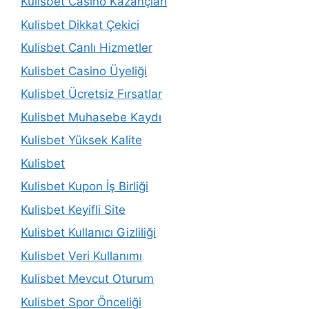
Kulisbet Casino Kazançları
Kulisbet Dikkat Çekici
Kulisbet Canlı Hizmetler
Kulisbet Casino Üyeliği
Kulisbet Ücretsiz Fırsatlar
Kulisbet Muhasebe Kaydı
Kulisbet Yüksek Kalite
Kulisbet
Kulisbet Kupon İş Birliği
Kulisbet Keyifli Site
Kulisbet Kullanıcı Gizliliği
Kulisbet Veri Kullanımı
Kulisbet Mevcut Oturum
Kulisbet Spor Önceliği