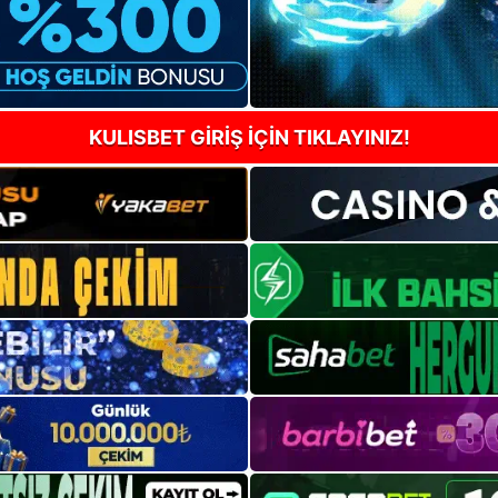
KULISBET GİRİŞ İÇİN TIKLAYINIZ!