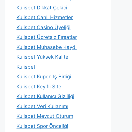
Kulisbet Dikkat Çekici
Kulisbet Canlı Hizmetler
Kulisbet Casino Üyeliği
Kulisbet Ücretsiz Fırsatlar
Kulisbet Muhasebe Kaydı
Kulisbet Yüksek Kalite
Kulisbet
Kulisbet Kupon İş Birliği
Kulisbet Keyifli Site
Kulisbet Kullanıcı Gizliliği
Kulisbet Veri Kullanımı
Kulisbet Mevcut Oturum
Kulisbet Spor Önceliği