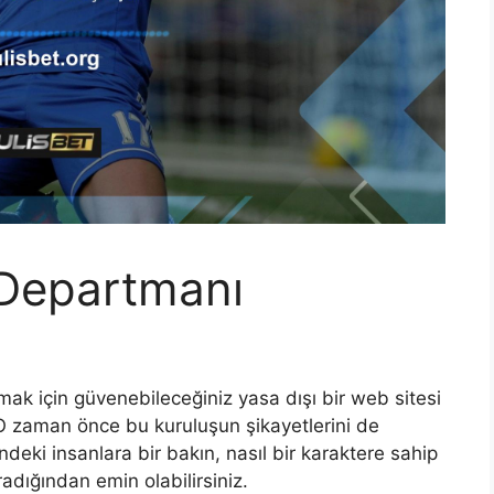
 Departmanı
mak için güvenebileceğiniz yasa dışı bir web sitesi
 O zaman önce bu kuruluşun şikayetlerini de
ndeki insanlara bir bakın, nasıl bir karaktere sahip
adığından emin olabilirsiniz.