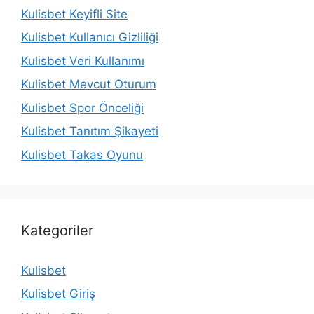
Kulisbet Keyifli Site
Kulisbet Kullanıcı Gizliliği
Kulisbet Veri Kullanımı
Kulisbet Mevcut Oturum
Kulisbet Spor Önceliği
Kulisbet Tanıtım Şikayeti
Kulisbet Takas Oyunu
Kategoriler
Kulisbet
Kulisbet Giriş