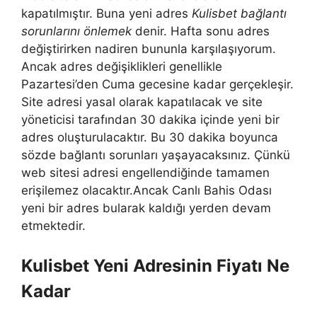
kapatılmıştır. Buna yeni adres
Kulisbet bağlantı
sorunlarını önlemek
denir. Hafta sonu adres
değiştirirken nadiren bununla karşılaşıyorum.
Ancak adres değişiklikleri genellikle
Pazartesi’den Cuma gecesine kadar gerçekleşir.
Site adresi yasal olarak kapatılacak ve site
yöneticisi tarafından 30 dakika içinde yeni bir
adres oluşturulacaktır. Bu 30 dakika boyunca
sözde bağlantı sorunları yaşayacaksınız. Çünkü
web sitesi adresi engellendiğinde tamamen
erişilemez olacaktır.Ancak Canlı Bahis Odası
yeni bir adres bularak kaldığı yerden devam
etmektedir.
Kulisbet Yeni Adresinin Fiyatı Ne
Kadar