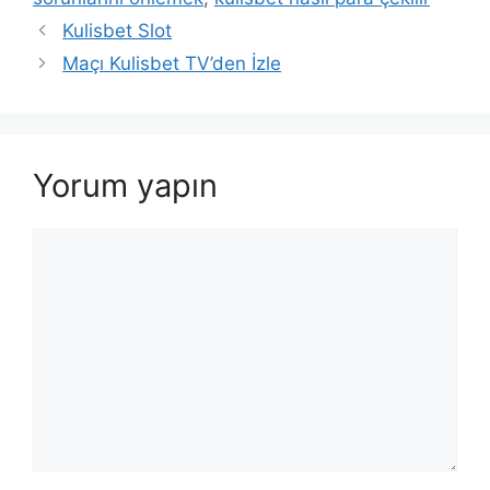
Kulisbet Slot
Maçı Kulisbet TV’den İzle
Yorum yapın
Yorum