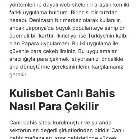
yöntemlerine dayalı web sitelerini araştırırken iki
farklı uygulama buldum. Birincisi bir cüzdan
hesabı. Denizaşırı bir merkez olarak kullanılır,
ancak Japonya’da büyük popülariteye sahip ön
ödemeli bir karttır. İkinci yol ise Türkiye’nin kalbi
olan Papara uygulaması. Bu iki uygulama ile
güvenle para çekebilirsiniz. Bu uygulamalar
aracılığıyla para çekmek istiyorsanız, öncelikle
ana dönüştürme gereksinimlerini karşılamanız
gerekir.
Kulisbet Canlı Bahis
Nasıl Para Çekilir
Canlı bahis sitesi kurulmuştur ve şu anda
sektörün en değerli şirketlerinden biridir. Canlı
bahis mağazaları, spor bahislerinde yüksek