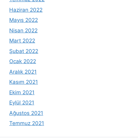
Haziran 2022
Mayıs 2022
Nisan 2022
Mart 2022
Şubat 2022
Ocak 2022
Aralık 2021
Kasım 2021
Ekim 2021
Eylül 2021
Ağustos 2021
Temmuz 2021