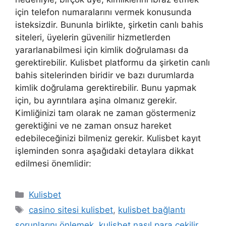
için telefon numaralarını vermek konusunda
isteksizdir. Bununla birlikte, şirketin canlı bahis
siteleri, üyelerin güvenilir hizmetlerden
yararlanabilmesi için kimlik doğrulaması da
gerektirebilir. Kulisbet platformu da şirketin canlı
bahis sitelerinden biridir ve bazı durumlarda
kimlik doğrulama gerektirebilir. Bunu yapmak
için, bu ayrıntılara aşina olmanız gerekir.
Kimliğinizi tam olarak ne zaman göstermeniz
gerektiğini ve ne zaman onsuz hareket
edebileceğinizi bilmeniz gerekir. Kulisbet kayıt
işleminden sonra aşağıdaki detaylara dikkat
edilmesi önemlidir:
Kategoriler
Kulisbet
Etiketler
casino sitesi kulisbet
,
kulisbet bağlantı
sorunlarını önlemek
,
kulisbet nasıl para çekilir