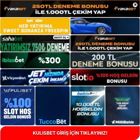
×
KULISBET GİRİŞ İÇİN TIKLAYINIZ!