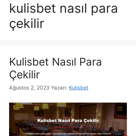
kulisbet nasıl para
çekilir
Kulisbet Nasıl Para
Çekilir
Ağustos 2, 2023
Yazarı:
Kulisbet