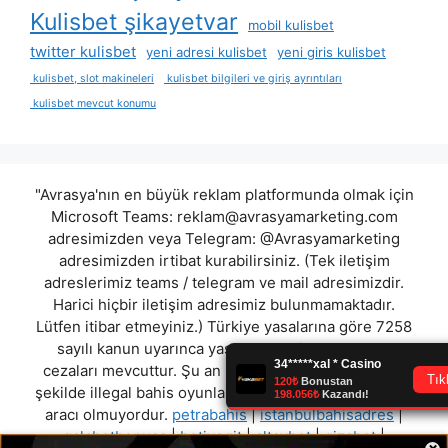
Kulisbet şikayetvar
mobil kulisbet
twitter kulisbet
yeni adresi kulisbet
yeni giris kulisbet
kulisbet, slot makineleri
kulisbet bilgileri ve giriş ayrıntıları
kulisbet mevcut konumu
"Avrasya'nın en büyük reklam platformunda olmak için
Microsoft Teams:
reklam@avrasyamarketing.com
adresimizden veya Telegram: @Avrasyamarketing
adresimizden irtibat kurabilirsiniz. (Tek iletişim
adreslerimiz teams / telegram ve mail adresimizdir.
Harici hiçbir iletişim adresimiz bulunmamaktadır.
Lütfen itibar etmeyiniz.) Türkiye yasalarına göre 7258
sayılı kanun uyarınca yasa dışı bahis oynamanın
cezaları mevcuttur. Şu an bulunduğunuz site hiç bir
şekilde illegal bahis oyunları oynatmıyor ve oynamaya
aracı olmuyordur.
petrabahis
|
istanbulbahisadres
|
galabetbonuss
|
betivogit
|
altaybet
|
gizabet
|
×