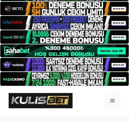
İçeriğe
atla
Menü