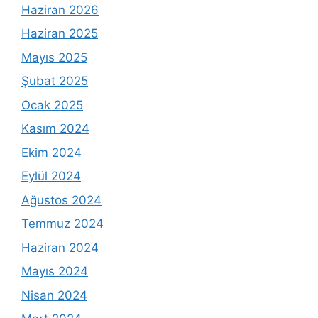
Haziran 2026
Haziran 2025
Mayıs 2025
Şubat 2025
Ocak 2025
Kasım 2024
Ekim 2024
Eylül 2024
Ağustos 2024
Temmuz 2024
Haziran 2024
Mayıs 2024
Nisan 2024