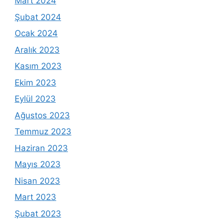
Mart 2024
Şubat 2024
Ocak 2024
Aralık 2023
Kasım 2023
Ekim 2023
Eylül 2023
Ağustos 2023
Temmuz 2023
Haziran 2023
Mayıs 2023
Nisan 2023
Mart 2023
Şubat 2023