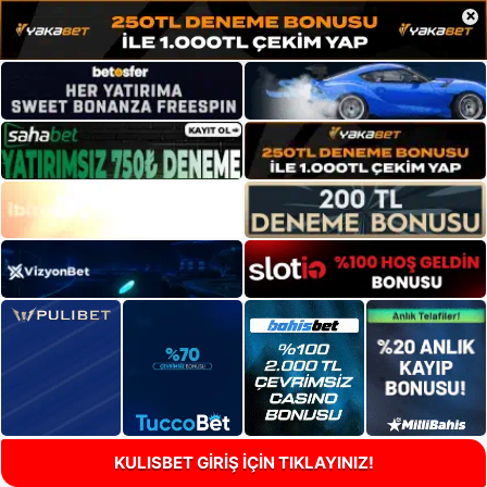
×
KULISBET GİRİŞ İÇİN TIKLAYINIZ!