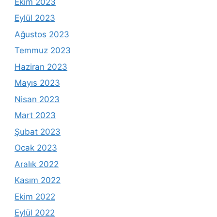
Ekim 2023
Eylül 2023
Ağustos 2023
Temmuz 2023
Haziran 2023
Mayıs 2023
Nisan 2023
Mart 2023
Şubat 2023
Ocak 2023
Aralık 2022
Kasım 2022
Ekim 2022
Eylül 2022