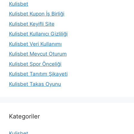
Kulisbet
Kulisbet Kupon İş Birliği
Kulisbet Keyifli Site
Kulisbet Kullanıcı Gizliliği
Kulisbet Veri Kullanımı
Kulisbet Mevcut Oturum
Kulisbet Spor Önceliği
Kulisbet Tanıtım Şikayeti
Kulisbet Takas Oyunu
Kategoriler
Kulisbet