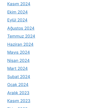
Kasım 2024
Ekim 2024
Eylül 2024
Ağustos 2024
Temmuz 2024
Haziran 2024
Mayıs 2024
Nisan 2024
Mart 2024
Şubat 2024
Ocak 2024
Aralık 2023
Kasım 2023