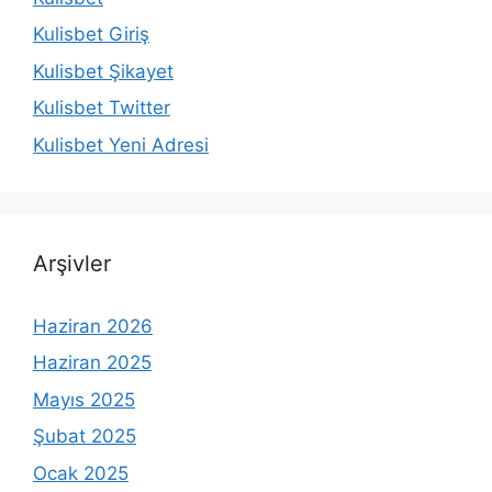
Kulisbet Giriş
Kulisbet Şikayet
Kulisbet Twitter
Kulisbet Yeni Adresi
Arşivler
Haziran 2026
Haziran 2025
Mayıs 2025
Şubat 2025
Ocak 2025