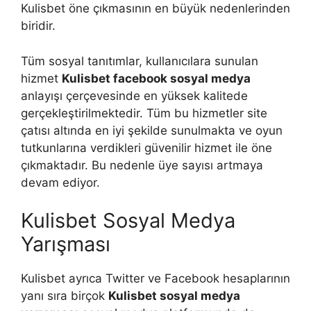
Kulisbet öne çıkmasının en büyük nedenlerinden
biridir.
Tüm sosyal tanıtımlar, kullanıcılara sunulan
hizmet
Kulisbet facebook sosyal medya
anlayışı çerçevesinde en yüksek kalitede
gerçekleştirilmektedir. Tüm bu hizmetler site
çatısı altında en iyi şekilde sunulmakta ve oyun
tutkunlarına verdikleri güvenilir hizmet ile öne
çıkmaktadır. Bu nedenle üye sayısı artmaya
devam ediyor.
Kulisbet Sosyal Medya
Yarışması
Kulisbet ayrıca Twitter ve Facebook hesaplarının
yanı sıra birçok
Kulisbet sosyal medya