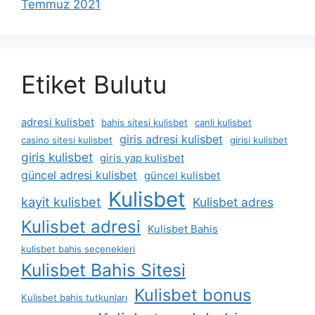
Temmuz 2021
Etiket Bulutu
adresi kulisbet
bahis sitesi kulisbet
canli kulisbet
giris adresi kulisbet
casino sitesi kulisbet
girisi kulisbet
giris kulisbet
giris yap kulisbet
güncel adresi kulisbet
güncel kulisbet
Kulisbet
kayit kulisbet
Kulisbet adres
Kulisbet adresi
Kulisbet Bahis
kulisbet bahis seçenekleri
Kulisbet Bahis Sitesi
Kulisbet bonus
Kulisbet bahis tutkunları