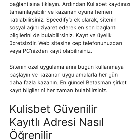
bağlantısına tıklayın. Ardından Kulisbet kaydınızı
tamamlayabilir ve kazanan oyuna hemen
katılabilirsiniz. Speedify’a ek olarak, sitenin
sosyal ağını ziyaret ederek en son bağlantı
bilgilerini de bulabilirsiniz. Kayıt ve üyelik
ücretsizdir. Web sitesine cep telefonunuzdan
veya PC’nizden kayıt olabilirsiniz.
Sitenin özel uygulamalarını bugün kullanmaya
başlayın ve kazanan uygulamalarla her gün
daha fazla kazanın. En güncel Betasman şirket
kayıt bilgilerini her zaman bulabilirsiniz.
Kulisbet Güvenilir
Kayıtlı Adresi Nasıl
Öğrenilir