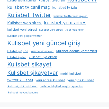
kulisbet telegram
kulisbet teknik sorunlar
kulisbet tv canli maç
kulisbet tv izle
Kulisbet Twitter
kulisbet twitter web üyeleri
kulisbet yeni adres
Kulisbet web sitesi
kulisbet yeni adresi
kulisbet yeni adresi , slot makineleri
kulisbet yeni girişler twitter
Kulisbet yeni güncel giriş
Kulisbet ödeme yöntemleri
kulisbet çoğu 3d
kulisbet ödemeleri
kulisbet üye olmak
kulisbet üyeleri
Kulisbet şikayet
Kulisbet şikayetvar
mobil kulisbet
twitter kulisbet
yeni adresi kulisbet
yeni giris kulisbet
kulisbet, slot makineleri
kulisbet bilgileri ve giriş ayrıntıları
kulisbet mevcut konumu