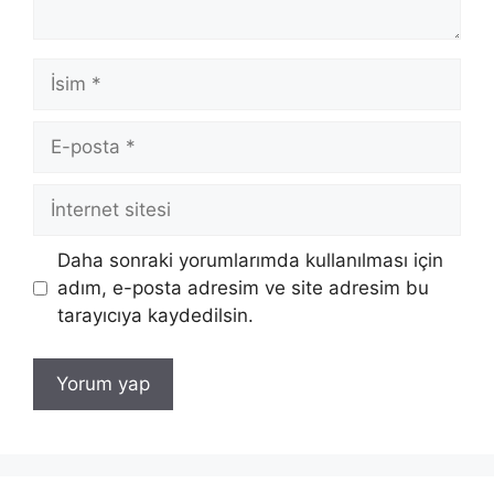
İsim
E-
posta
İnternet
sitesi
Daha sonraki yorumlarımda kullanılması için
adım, e-posta adresim ve site adresim bu
tarayıcıya kaydedilsin.