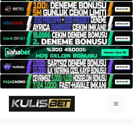
İçeriğe
atla
Menü