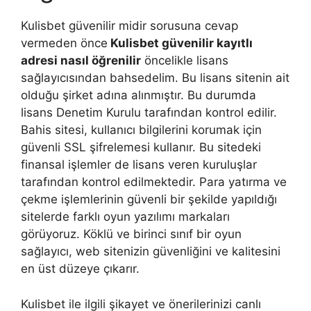
Kulisbet güvenilir midir sorusuna cevap
vermeden önce
Kulisbet güvenilir kayıtlı
adresi nasıl öğrenilir
öncelikle lisans
sağlayıcısından bahsedelim. Bu lisans sitenin ait
olduğu şirket adına alınmıştır. Bu durumda
lisans Denetim Kurulu tarafından kontrol edilir.
Bahis sitesi, kullanıcı bilgilerini korumak için
güvenli SSL şifrelemesi kullanır. Bu sitedeki
finansal işlemler de lisans veren kuruluşlar
tarafından kontrol edilmektedir. Para yatırma ve
çekme işlemlerinin güvenli bir şekilde yapıldığı
sitelerde farklı oyun yazılımı markaları
görüyoruz. Köklü ve birinci sınıf bir oyun
sağlayıcı, web sitenizin güvenliğini ve kalitesini
en üst düzeye çıkarır.
Kulisbet ile ilgili şikayet ve önerilerinizi canlı