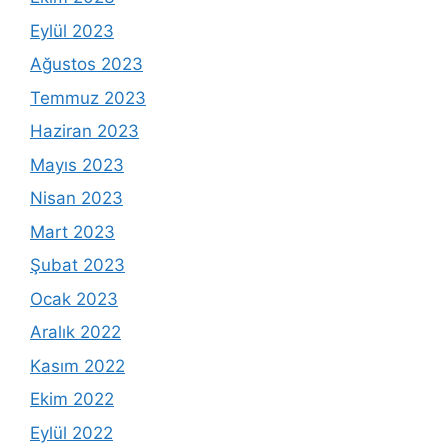
Eylül 2023
Ağustos 2023
Temmuz 2023
Haziran 2023
Mayıs 2023
Nisan 2023
Mart 2023
Şubat 2023
Ocak 2023
Aralık 2022
Kasım 2022
Ekim 2022
Eylül 2022