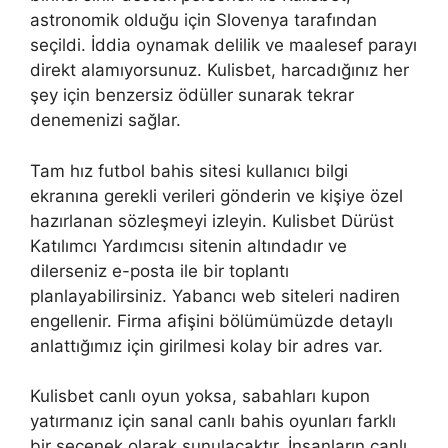
astronomik olduğu için Slovenya tarafından
seçildi. İddia oynamak delilik ve maalesef parayı
direkt alamıyorsunuz. Kulisbet, harcadığınız her
şey için benzersiz ödüller sunarak tekrar
denemenizi sağlar.
Tam hız futbol bahis sitesi kullanıcı bilgi
ekranına gerekli verileri gönderin ve kişiye özel
hazırlanan sözleşmeyi izleyin. Kulisbet Dürüst
Katılımcı Yardımcısı sitenin altındadır ve
dilerseniz e-posta ile bir toplantı
planlayabilirsiniz. Yabancı web siteleri nadiren
engellenir. Firma afişini bölümümüzde detaylı
anlattığımız için girilmesi kolay bir adres var.
Kulisbet canlı oyun yoksa, sabahları kupon
yatırmanız için sanal canlı bahis oyunları farklı
bir seçenek olarak sunulacaktır. İnsanların canlı