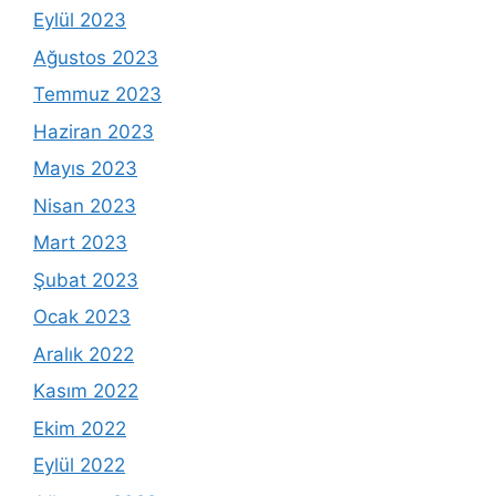
Eylül 2023
Ağustos 2023
Temmuz 2023
Haziran 2023
Mayıs 2023
Nisan 2023
Mart 2023
Şubat 2023
Ocak 2023
Aralık 2022
Kasım 2022
Ekim 2022
Eylül 2022