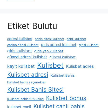
Etiket Bulutu
adresi kulisbet
bahis sitesi kulisbet
canli kulisbet
giris adresi kulisbet
casino sitesi kulisbet
girisi kulisbet
giris kulisbet
giris yap kulisbet
güncel adresi kulisbet
güncel kulisbet
Kulisbet
kayit kulisbet
Kulisbet adres
Kulisbet adresi
Kulisbet Bahis
kulisbet bahis seçenekleri
Kulisbet Bahis Sitesi
Kulisbet bonus
Kulisbet bahis tutkunları
Kulisbet canlı bahis
kulisbet canli