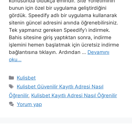
konusunda oldukça emindir. Site Yönetiminin
bunun için özel bir uygulama geliştirdiğini
gördük. Speedify adlı bir uygulama kullanarak
sitenin güncel adresini anında öğrenebilirsiniz.
Tek yapmanız gereken Speedify’ı indirmek.
Bahis sitesine giriş yaptıktan sonra, indirme
işlemini hemen başlatmak için ücretsiz indirme
bağlantısına tıklayın. Ardından …
Devamını
oku…
Kategoriler
Kulisbet
Etiketler
Kulisbet Güvenilir Kayıtlı Adresi Nasıl
Öğrenilir
,
Kulisbet Kayıtlı Adresi Nasıl Öğrenilir
Yorum yap