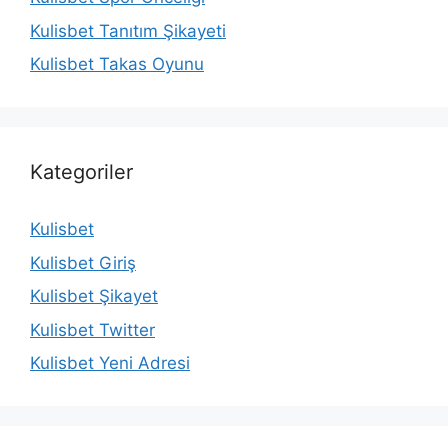
Kulisbet Tanıtım Şikayeti
Kulisbet Takas Oyunu
Kategoriler
Kulisbet
Kulisbet Giriş
Kulisbet Şikayet
Kulisbet Twitter
Kulisbet Yeni Adresi