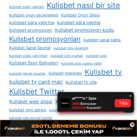
Kulisbet nasıl bir site
kulisbet mobil sektörü
kulisbet oyun seçenekleri
Kulisbet Oyun Sitesi
kulisbet para yatirma
kulisbet para çekme
kulisbet promosyon kodu
kulisbet promosyon
Kulisbet promosyonları
kulisbet sanal bahis
Kulisbet Sanal Sporlar
kulisbet site güvenliği
kulisbet sitesi yatırımları
kulisbet slot oyunları
kulisbet spor
Kulisbet Spor Bahisleri
kulisbet spor şubesi nedir
Kulisbet tv
kulisbet telegram
kulisbet teknik sorunlar
kulisbet tv canli maç
kulisbet tv izle
Kulisbet Twitter
kulisbet twitter web üyeleri
kulisbet yeni adres
Kulisbet web sitesi
kulisbet yeni adresi
kulisbet yeni adresi , slot makineleri
kulisbet yeni girişler twitter
×
Kulisbet yeni güncel giriş
Kulisbet ödeme yöntemleri