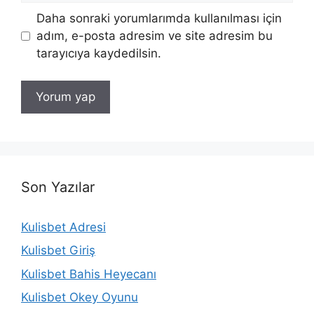
Daha sonraki yorumlarımda kullanılması için
adım, e-posta adresim ve site adresim bu
tarayıcıya kaydedilsin.
Son Yazılar
Kulisbet Adresi
Kulisbet Giriş
Kulisbet Bahis Heyecanı
Kulisbet Okey Oyunu