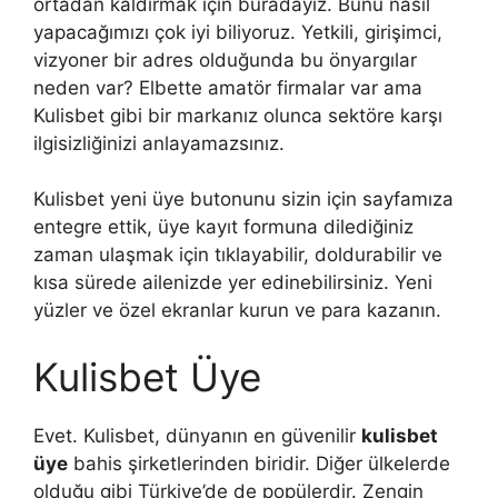
ortadan kaldırmak için buradayız. Bunu nasıl
yapacağımızı çok iyi biliyoruz. Yetkili, girişimci,
vizyoner bir adres olduğunda bu önyargılar
neden var? Elbette amatör firmalar var ama
Kulisbet gibi bir markanız olunca sektöre karşı
ilgisizliğinizi anlayamazsınız.
Kulisbet yeni üye butonunu sizin için sayfamıza
entegre ettik, üye kayıt formuna dilediğiniz
zaman ulaşmak için tıklayabilir, doldurabilir ve
kısa sürede ailenizde yer edinebilirsiniz. Yeni
yüzler ve özel ekranlar kurun ve para kazanın.
Kulisbet Üye
Evet. Kulisbet, dünyanın en güvenilir
kulisbet
üye
bahis şirketlerinden biridir. Diğer ülkelerde
olduğu gibi Türkiye’de de popülerdir. Zengin