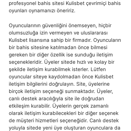
profesyonel bahis sitesi Kulisbet çevrimiçi bahis
oyunları oynamanızı öneririz.
Oyuncularının güvenliğini önemseyen, hiçbir
olumsuzluğa izin vermeyen ve uluslararası
Kulisbet lisansına sahip bir firmadır. Oyuncuların
bir bahis sitesine katılmadan önce bilmesi
gereken bir diğer özellik ise sunduğu iletişim
seçenekleridir. Üyeler sitede hızlı ve kolay bir
şekilde iletişim kurabilmek isterler. Lütfen
oyuncular siteye kaydolmadan önce Kulisbet
iletişim bilgilerini doğrulayın. Site, üyelerine
birçok iletişim seçeneği sunmaktadır. Üyeler,
canlı destek aracılığıyla site ile doğrudan
etkileşim kurabilir. Üyelerin gerçek zamanlı
olarak iletişim kurabilecekleri bir diğer seçenek
de müşteri hizmetleri seçeneğidir. Canlı destek
yoluyla sitede yeni üye oluşturan oyunculara da