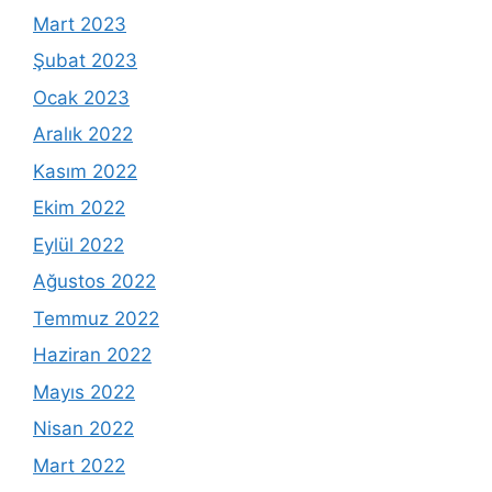
Mart 2023
Şubat 2023
Ocak 2023
Aralık 2022
Kasım 2022
Ekim 2022
Eylül 2022
Ağustos 2022
Temmuz 2022
Haziran 2022
Mayıs 2022
Nisan 2022
Mart 2022