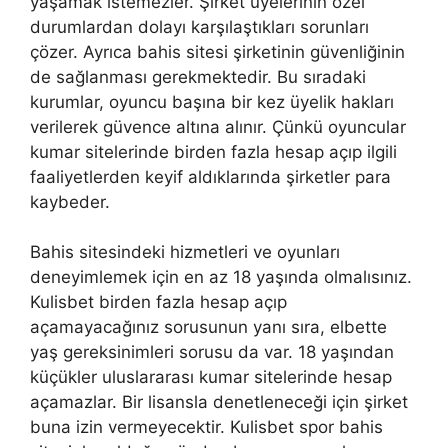
yaşamak istemezler. Şirket üyelerinin özel
durumlardan dolayı karşılaştıkları sorunları
çözer. Ayrıca bahis sitesi şirketinin güvenliğinin
de sağlanması gerekmektedir. Bu sıradaki
kurumlar, oyuncu başına bir kez üyelik hakları
verilerek güvence altına alınır. Çünkü oyuncular
kumar sitelerinde birden fazla hesap açıp ilgili
faaliyetlerden keyif aldıklarında şirketler para
kaybeder.
Bahis sitesindeki hizmetleri ve oyunları
deneyimlemek için en az 18 yaşında olmalısınız.
Kulisbet birden fazla hesap açıp
açamayacağınız sorusunun yanı sıra, elbette
yaş gereksinimleri sorusu da var. 18 yaşından
küçükler uluslararası kumar sitelerinde hesap
açamazlar. Bir lisansla denetleneceği için şirket
buna izin vermeyecektir. Kulisbet spor bahis