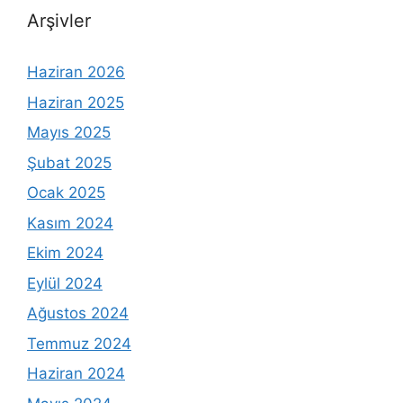
Arşivler
Haziran 2026
Haziran 2025
Mayıs 2025
Şubat 2025
Ocak 2025
Kasım 2024
Ekim 2024
Eylül 2024
Ağustos 2024
Temmuz 2024
Haziran 2024