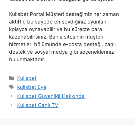
Kulisbet Portal Müşteri desteğimiz her zaman
aktiftir, bu sayede en sevdiğiniz oyunları
kolayca oynayabilir ve bu süreçte para
kazanabilirsiniz. Bahis sitesinin müşteri
hizmetleri bölümünde e-posta desteği, canlı
destek ve sosyal medya gibi seçenekleriniz
bulunmaktadır.
Kategoriler
Kulisbet
Etiketler
kulisbet üye
Kulisbet Güvenliği Hakkında
Kulisbet Canlı TV