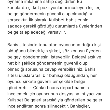
oynama imkanına sahip değildirler. Bu
konularda şirket pozisyonlarını inceleyen kişiler,
belge göndermenin güvenli olup olmadığını
soracaktır. İlk olarak, Kulisbet bahislerinin
sadece gerekli gördüğü durumlarda üyelerinden
belge talep edeceği varsayılır.
Bahis sitesinde topu atan oyuncunun doğru kişi
olduğunu bilmek için şirket, söz konusu üyeden
belgeyi göndermesini isteyebilir. Belgeyi açık ve
net bir şekilde göndermenin güvenli olup
olmadığı sorusuna cevap verebilirsiniz. Bahis
sitesi uluslararası bir bahisçi olduğundan, her
oyuncu şirkete güvenli bir şekilde belge
gönderebilir. Çünkü finans departmanının
incelemek için oyuncunun dosyasına ihtiyacı var.
Kulisbet Belgeleri aracılığıyla gönderilen belgeler
incelendikten sonra silinecektir. Bahisçiler,