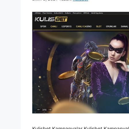
Kulisbet Kampanyalar Kulisbet Kampanyala