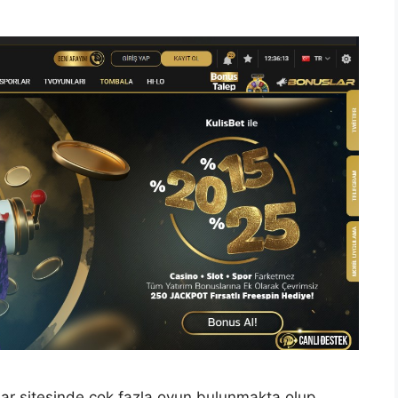
r sitesinde çok fazla oyun bulunmakta olup,