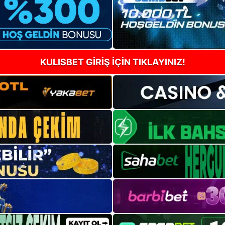
KULISBET GİRİŞ İÇİN TIKLAYINIZ!