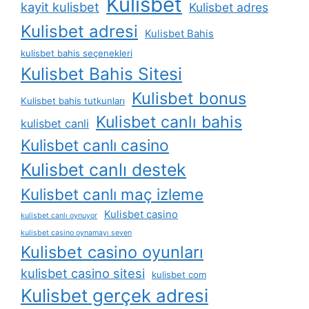
Kulisbet
kayit kulisbet
Kulisbet adres
Kulisbet adresi
Kulisbet Bahis
kulisbet bahis seçenekleri
Kulisbet Bahis Sitesi
Kulisbet bonus
Kulisbet bahis tutkunları
Kulisbet canlı bahis
kulisbet canli
Kulisbet canlı casino
Kulisbet canlı destek
Kulisbet canlı maç izleme
Kulisbet casino
kulisbet canlı oynuyor
kulisbet casino oynamayı seven
Kulisbet casino oyunları
kulisbet casino sitesi
kulisbet com
Kulisbet gerçek adresi