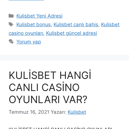
Kategoriler
Kulisbet Yeni Adresi
Etiketler
Kulisbet bonus
,
Kulisbet canlı bahis
,
Kulisbet
casino oyunları
,
Kulisbet güncel adresi
Yorum yap
KULİSBET HANGİ
CANLI CASİNO
OYUNLARI VAR?
Temmuz 16, 2021
Yazarı:
Kulisbet