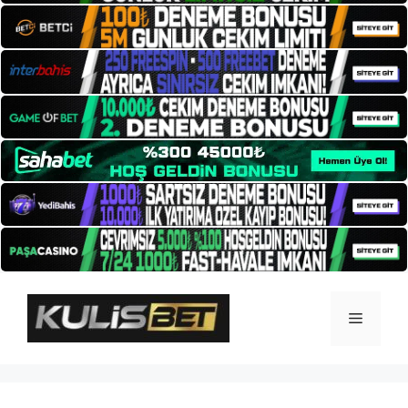
İçeriğe
atla
Menü