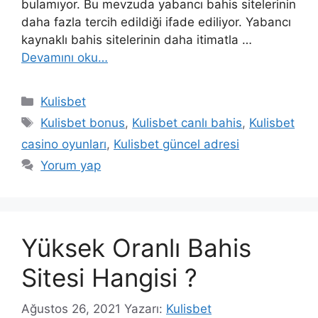
bulamıyor. Bu mevzuda yabancı bahis sitelerinin
daha fazla tercih edildiği ifade ediliyor. Yabancı
kaynaklı bahis sitelerinin daha itimatla …
Devamını oku…
Kategoriler
Kulisbet
Etiketler
Kulisbet bonus
,
Kulisbet canlı bahis
,
Kulisbet
casino oyunları
,
Kulisbet güncel adresi
Yorum yap
Yüksek Oranlı Bahis
Sitesi Hangisi ?
Ağustos 26, 2021
Yazarı:
Kulisbet