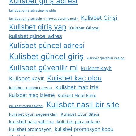
Kulisbet giriş adresi
kulisbet giriş adresine ne oldu
Kulisbet Girişi
kulisbet giriş adresinin mevcut durumu nedir
Kulisbet giriş yap
Kulisbet Güncel
kulisbet güncel adres
Kulisbet güncel adresi
Kulisbet güncel giriş
kulisbet güvenilir casino
Kulisbet güvenilir mi
kulisbet kayit
Kulisbet kaç oldu
Kulisbet kayıt
kulisbet maç izle
kulisbet kullanıcı dostu
kulisbet maç izleme
Kulisbet Mobil Bahis
Kulisbet nasıl bir site
kulisbet mobil sektörü
kulisbet oyun seçenekleri
Kulisbet Oyun Sitesi
kulisbet para yatirma
kulisbet para çekme
kulisbet promosyon kodu
kulisbet promosyon