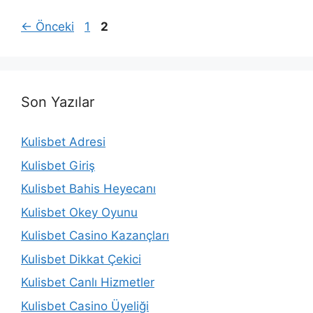
Sayfa
Sayfa
←
Önceki
1
2
Son Yazılar
Kulisbet Adresi
Kulisbet Giriş
Kulisbet Bahis Heyecanı
Kulisbet Okey Oyunu
Kulisbet Casino Kazançları
Kulisbet Dikkat Çekici
Kulisbet Canlı Hizmetler
Kulisbet Casino Üyeliği