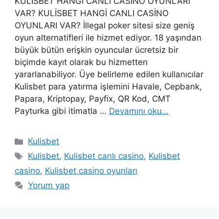
KULİSBET HANGİ CANLI CASİNO OYUNLARI
VAR? KULİSBET HANGİ CANLI CASİNO
OYUNLARI VAR? İllegal poker sitesi size geniş
oyun alternatifleri ile hizmet ediyor. 18 yaşından
büyük bütün erişkin oyuncular ücretsiz bir
biçimde kayıt olarak bu hizmetten
yararlanabiliyor. Üye belirleme edilen kullanıcılar
Kulisbet para yatırma işlemini Havale, Cepbank,
Papara, Kriptopay, Payfix, QR Kod, CMT
Payturka gibi itimatla …
Devamını oku…
Kategoriler
Kulisbet
Etiketler
Kulisbet
,
Kulisbet canlı casino
,
Kulisbet
casino
,
Kulisbet casino oyunları
Yorum yap