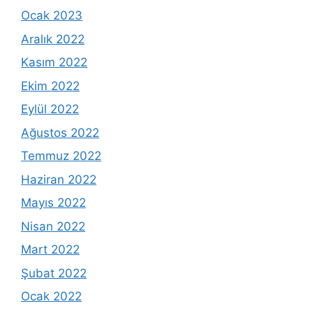
Ocak 2023
Aralık 2022
Kasım 2022
Ekim 2022
Eylül 2022
Ağustos 2022
Temmuz 2022
Haziran 2022
Mayıs 2022
Nisan 2022
Mart 2022
Şubat 2022
Ocak 2022