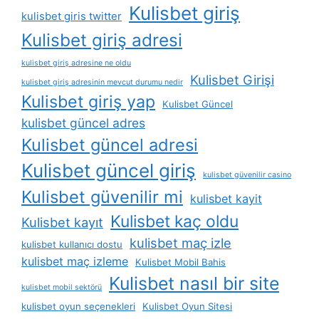
Kulisbet giriş
kulisbet giris twitter
Kulisbet giriş adresi
kulisbet giriş adresine ne oldu
Kulisbet Girişi
kulisbet giriş adresinin mevcut durumu nedir
Kulisbet giriş yap
Kulisbet Güncel
kulisbet güncel adres
Kulisbet güncel adresi
Kulisbet güncel giriş
kulisbet güvenilir casino
Kulisbet güvenilir mi
kulisbet kayit
Kulisbet kaç oldu
Kulisbet kayıt
kulisbet maç izle
kulisbet kullanıcı dostu
kulisbet maç izleme
Kulisbet Mobil Bahis
Kulisbet nasıl bir site
kulisbet mobil sektörü
kulisbet oyun seçenekleri
Kulisbet Oyun Sitesi