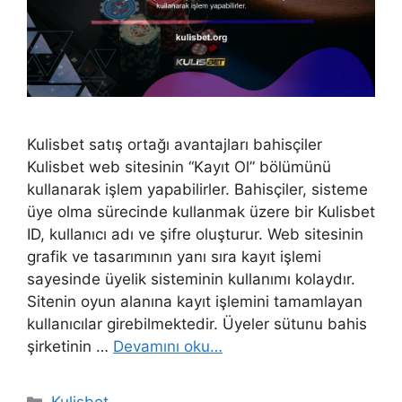
Kulisbet satış ortağı avantajları bahisçiler
Kulisbet web sitesinin “Kayıt Ol” bölümünü
kullanarak işlem yapabilirler. Bahisçiler, sisteme
üye olma sürecinde kullanmak üzere bir Kulisbet
ID, kullanıcı adı ve şifre oluşturur. Web sitesinin
grafik ve tasarımının yanı sıra kayıt işlemi
sayesinde üyelik sisteminin kullanımı kolaydır.
Sitenin oyun alanına kayıt işlemini tamamlayan
kullanıcılar girebilmektedir. Üyeler sütunu bahis
şirketinin …
Devamını oku…
Kategoriler