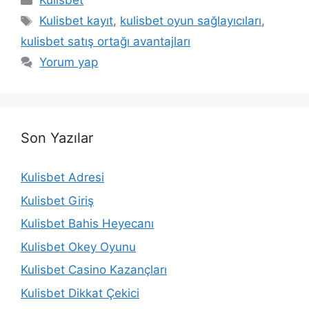
Kulisbet
Etiketler
Kulisbet kayıt
,
kulisbet oyun sağlayıcıları
,
kulisbet satış ortağı avantajları
Yorum yap
Son Yazılar
Kulisbet Adresi
Kulisbet Giriş
Kulisbet Bahis Heyecanı
Kulisbet Okey Oyunu
Kulisbet Casino Kazançları
Kulisbet Dikkat Çekici