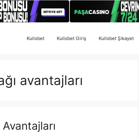
Kulisbet
Kulisbet Giriş
Kulisbet Şikayet
ağı avantajları
 Avantajları