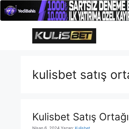
İçeriğe
atla
kulisbet satış ort
Kulisbet Satış Ortağı
Nisan 6, 2024
Yazarı:
Kulisbet